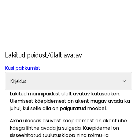
Lakitud puidust/ülalt avatav
Küsi pakkumist
Kirjeldus
Lakitud männipuidust ülalt avatav katuseaken.
Ülemisest käepidemest on akent mugav avada ka
juhul, kui selle alla on paigutatud mööbel.
Akna ülaosas asuvast käepidemest on akent ühe
käega lihtne avada ja sulgeda. Käepidemel on
sisseehitatud tuulutusklapp ning tolmu-ja