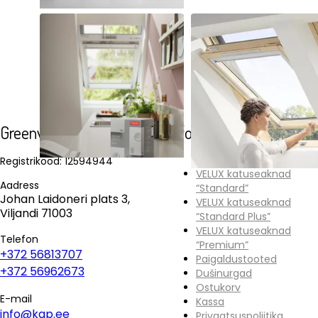
Sisekliima juhtimissüsteem
Lakitud puidust/alt avat
VELUX ACTIVE with NETATMO
Greenvision OÜ
Informatsioon
Registrikood: 12594944
VELUX katuseaknad
Aadress
“Standard”
Johan Laidoneri plats 3,
VELUX katuseaknad
Viljandi 71003
“Standard Plus”
VELUX katuseaknad
Telefon
“Premium”
+372 56813707
Paigaldustooted
+372 56962673
Dušinurgad
Ostukorv
E-mail
Kassa
info@kap.ee
Privaatsuspoliitika