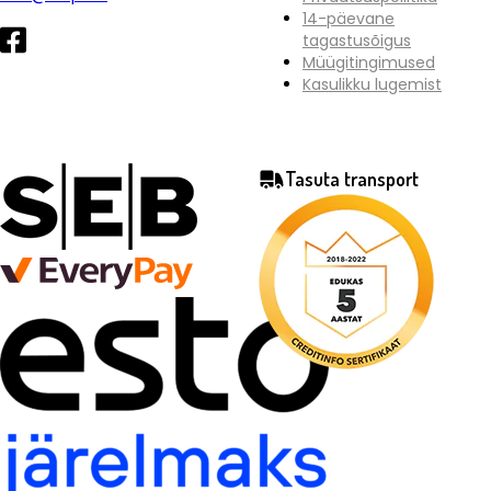
14-päevane
tagastusõigus
Müügitingimused
Kasulikku lugemist
Tasuta transport