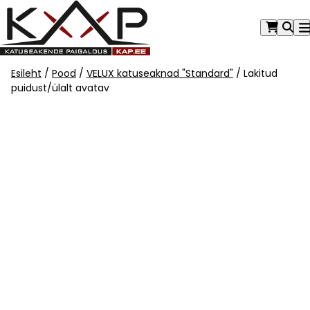
Mine
otse
sisu
juurde
Esileht
/
Pood
/
VELUX katuseaknad "Standard"
/ Lakitud
puidust/ülalt avatav