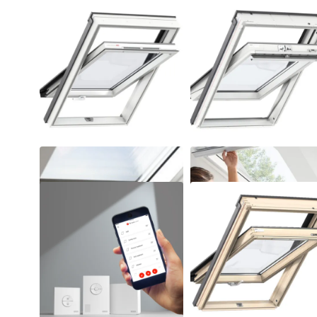
Polüuretaankattega/alt
Polüuretaankattega/üla
avatav
avatav