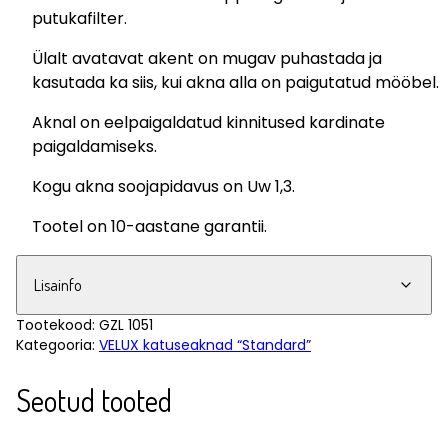
putukafilter.
Ülalt avatavat akent on mugav puhastada ja
kasutada ka siis, kui akna alla on paigutatud mööbel.
Aknal on eelpaigaldatud kinnitused kardinate
paigaldamiseks.
Kogu akna soojapidavus on Uw 1,3.
Tootel on 10-aastane garantii.
Lisainfo
Tootekood:
GZL 1051
Kategooria:
VELUX katuseaknad “Standard”
Seotud tooted